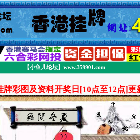
【小鱼儿论坛】www.359901.com
时间更新
挂牌彩图及资料开奖日[10点至12点]更