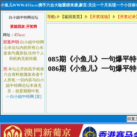
小鱼儿WWW.455a.cc携手六合大咖重磅来袭,豪言:关注一个月实现一个小目标
导航
:
【返回首页】
【开奖现场】
【开奖记录
白小姐中特网论坛
要就我发-开奖网
网址：
455a.cc
郑重声明:
白小姐中特网
心水论坛内的所有心水
发表均属原创,任何个人
085期《小鱼儿》一句爆平特
和机构无权转载.
086期《小鱼儿》一句爆平特
另:
本坛公开的高手精准
六合资料都属发表者个
人所有,一切内容与白小
姐中特网论坛本身无
关；祝君期期中奖.
-> 白小姐中特网 [宣]