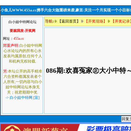
小鱼儿WWW.455a.cc携手六合大咖重磅来袭,豪言:关注一个月实现一个小目标
导航
:
【返回首页】
【开奖现场】
【开奖记录
白小姐中特网论坛
要就我发-开奖网
网址：
455a.cc
郑重声明:
白小姐中特网
心水论坛内的所有心水
发表均属原创,任何个人
和机构无权转载.
086期:欢喜冤家㊣大小中特
另:
本坛公开的高手精准
六合资料都属发表者个
人所有,一切内容与白小
姐中特网论坛本身无
关；祝君期期中奖.
-> 白小姐中特网 [宣]