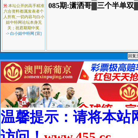
085期:潇洒哥▓三个半单双
另:
本坛公开的高手精准
六合资料都属发表者个
人所有,一切内容与白小
姐中特网论坛本身无
关；祝君期期中奖.
-> 白小姐中特网 [宣]