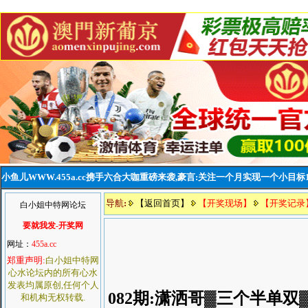
小鱼儿WWW.455a.cc携手六合大咖重磅来袭,豪言:关注一个月实现一个小目标
导航
:
【返回首页】
【开奖现场】
【开奖记录
白小姐中特网论坛
要就我发-开奖网
网址：
455a.cc
郑重声明:
白小姐中特网
心水论坛内的所有心水
发表均属原创,任何个人
082期:潇洒哥▓三个半单双
和机构无权转载.