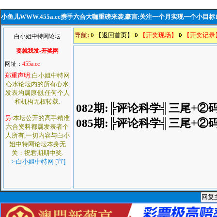
小鱼儿WWW.455a.cc携手六合大咖重磅来袭,豪言:关注一个月实现一个小目标
导航
:
【返回首页】
【开奖现场】
【开奖记录
白小姐中特网论坛
要就我发-开奖网
网址：
455a.cc
郑重声明:
白小姐中特网
心水论坛内的所有心水
发表均属原创,任何个人
和机构无权转载.
082期:╠评论科学╣三尾+②
另:
本坛公开的高手精准
085期:╠评论科学╣三尾+②
六合资料都属发表者个
人所有,一切内容与白小
姐中特网论坛本身无
关；祝君期期中奖.
-> 白小姐中特网 [宣]