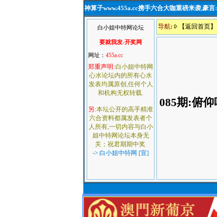
神算子www.455a.cc携手六合大咖重磅来袭,
导航
:
【返回首页】
白小姐中特网论坛
要就我发-开奖网
网址：
455a.cc
郑重声明:
白小姐中特网
心水论坛内的所有心水
发表均属原创,任何个人
和机构无权转载.
085期
:
俯仰
另:
本坛公开的高手精准
六合资料都属发表者个
人所有,一切内容与白小
姐中特网论坛本身无
关；祝君期期中奖.
-> 白小姐中特网 [宣]