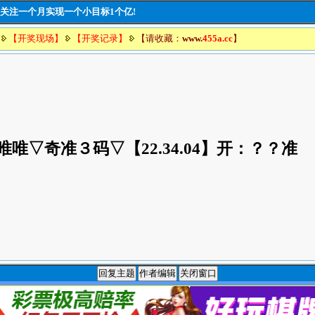
豪言:关注一个月实现一个小目标1个亿!
【开奖现场】
【开奖记录】
【请收藏：
www.
455a.cc
】
唯唯▽奇准３码▽【22.34.04
】开：？？准